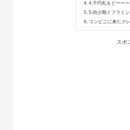
4.千円札をどーー
5.幼少期ドフラミ
コンビニに来たク
スポ