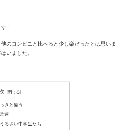
ます！
、他のコンビニと比べると少し楽だったとは思いま
客はいました。
次
さっきと違う
る常連
てうるさい中学生たち