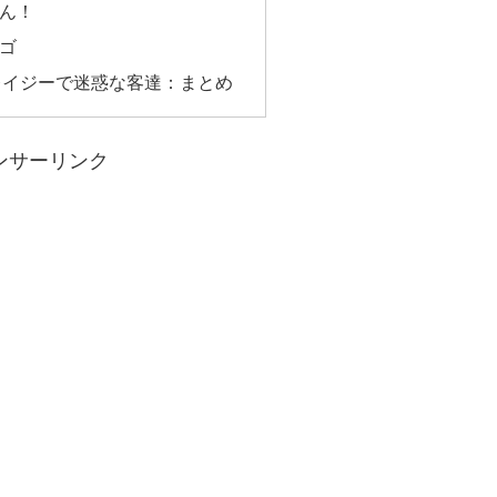
ーん！
ンゴ
レイジーで迷惑な客達：まとめ
ンサーリンク