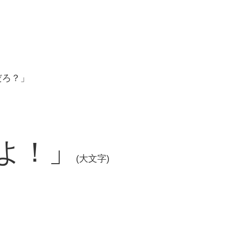
だろ？」
よ！」
(大文字)